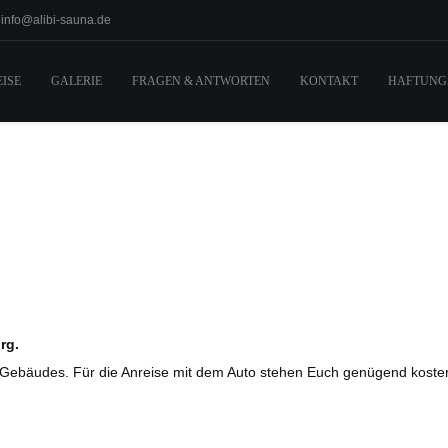
info@alibi-sauna.de
EISE
GALERIE
FRAGEN & ANTWORTEN
KONTAKT
HAFTUNG
rg.
s Gebäudes. Für die Anreise mit dem Auto stehen Euch genügend kosten